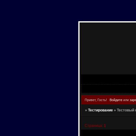
Привет, Гость!
Войдите
или
зар
»
Тестирование
»
Тестовый
Страница:
1