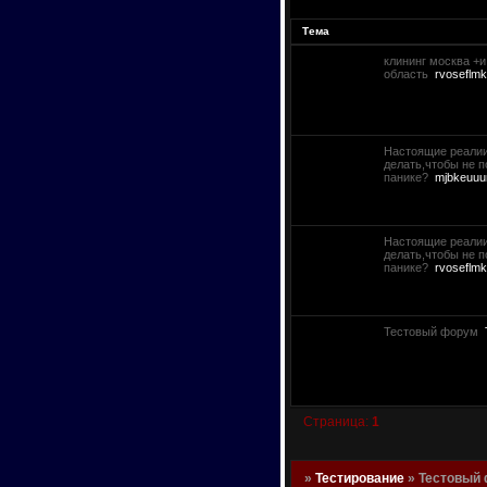
Тема
клининг москва +
область
rvoseflm
Настоящие реалии
делать,чтобы не 
панике?
mjbkeuuu
Настоящие реалии
делать,чтобы не 
панике?
rvoseflm
Тестовый форум
Страница:
1
»
Тестирование
»
Тестовый