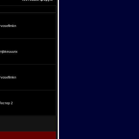
rvoseflmkn
mjbkeuuunx
rvoseflmkn
Тестер 2